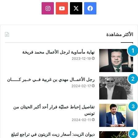
X
فيسبوك
يوتيوب
انستقرام
الأكثر مشاهدة
نهاية مأساوية لرجل الأعمال محمد فريخة
2023-12-19
رجل الأعمــال مهدي بن غربية فــي خــبر كــــــان
2024-02-17
تفاصيل إحباط عمليّة فرار أحد أكبر الحيتان من
تونس
2024-02-11
ديوان الزيت: أسعار زيت الزيتون في تراجع لتبلغ