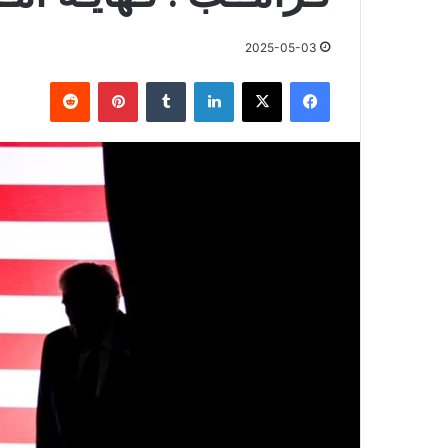
2025-05-03
فيسبوك
X
لينكدإن
بينتيريست