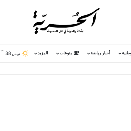
℃
38
وطنية
أخبار رياضة
منوعات
المزيد
تونس