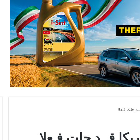
ــد حلت فـعلا
ـريكا قــد حلت فـعلا