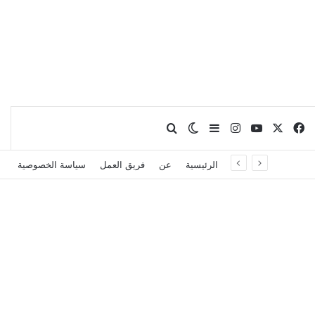
X
فيسبوك
يوتيوب
انستقرام
بحث عن
إضافة عمود جانبي
الوضع المظلم
الرئيسية
عن
فريق العمل
سياسة الخصوصية