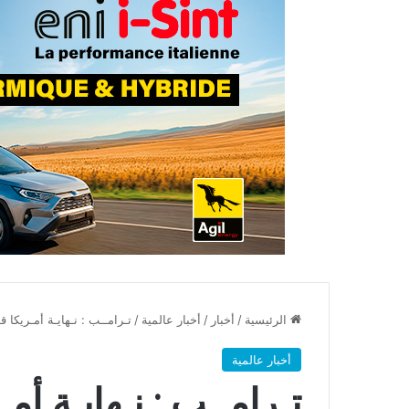
الرئيسية
/
أخبار
/
أخبار عالمية
/
تـرامــب : نـهايـة أمـريكا ق
أخبار عالمية
تـرامــب : نـهايـة أم