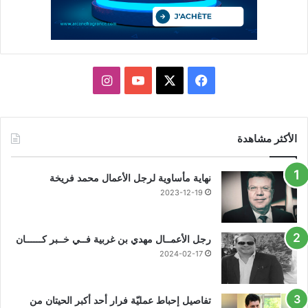
X
فيسبوك
يوتيوب
انستقرام
الأكثر مشاهدة
نهاية مأساوية لرجل الأعمال محمد فريخة
2023-12-19
رجل الأعمــال مهدي بن غربية فــي خــبر كــــــان
2024-02-17
تفاصيل إحباط عمليّة فرار أحد أكبر الحيتان من