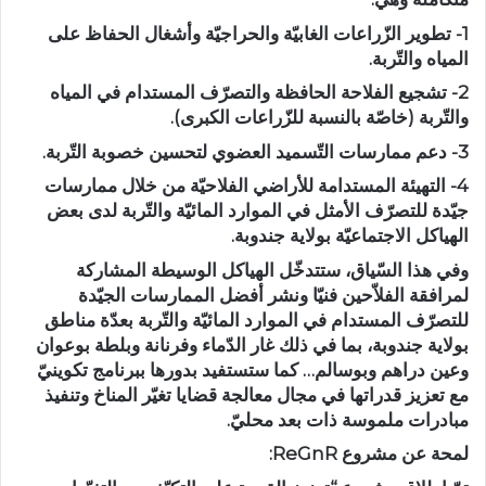
1- تطوير الزّراعات الغابيّة والحراجيّة وأشغال الحفاظ على
المياه والتّربة.
2- تشجيع الفلاحة الحافظة والتصرّف المستدام في المياه
والتّربة (خاصّة بالنسبة للزّراعات الكبرى).
3- دعم ممارسات التّسميد العضوي لتحسين خصوبة التّربة.
4- التهيئة المستدامة للأراضي الفلاحيّة من خلال ممارسات
جيّدة للتصرّف الأمثل في الموارد المائيّة والتّربة لدى بعض
الهياكل الاجتماعيّة بولاية جندوبة.
وفي هذا السّياق، ستتدخّل الهياكل الوسيطة المشاركة
لمرافقة الفلاّحين فنيّا ونشر أفضل الممارسات الجيّدة
للتصرّف المستدام في الموارد المائيّة والتّربة بعدّة مناطق
بولاية جندوبة، بما في ذلك غار الدّماء وفرنانة وبلطة بوعوان
وعين دراهم وبوسالم… كما ستستفيد بدورها ببرنامج تكوينيّ
مع تعزيز قدراتها في مجال معالجة قضايا تغيّر المناخ وتنفيذ
مبادرات ملموسة ذات بعد محليّ.
لمحة عن مشروع ReGnR: