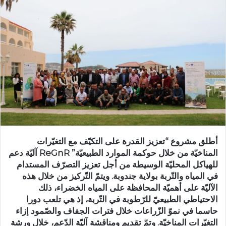
أطلق مشروع “تعزيز القدرة على التكيّف مع التغيّرات
المناخيّة من خلال حوكمة الموارد الطبيعيّة” ReGnR آليّة دعم
للهياكل المحليّة الوسيطة من أجل تعزيز التصرّف المستدام
في المياه والتّربة بولاية جندوبة. ويتمّ التّركيز من خلال هذه
الآليّة على أهميّة المحافظة على المياه الخضراء، ذلك
الاحتياطي الطبيعيّ للرّطوبة في التّربة، إذ هي تلعب دورا
حاسما في نموّ الزّراعات خلال فترات الجفاف والصّمود إزاء
التغيّرات المناخيّة. وتمّ تقديم ومناقشة آليّة الدّعم، خلال ورشة