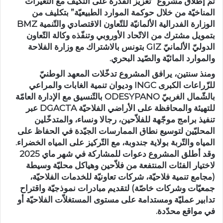
تمّ إطلاق مشروع “تعزيز القدرة على التكيّف مع التغيّرات
المناخيّة من خلال حوكمة الموارد الطبيعيّة” بتكليف من
الوزارة الفدرالية الألمانيّة للتّعاون الاقتصادي والتّنمية BMZ
بتمويل مشترك من الاتّحاد الأوروبي وتنفّذه وكالة التّعاون
الدوليّ الألمانيّ GIZ بتونس بالاشتراك مع وزارة الفلاحة
والموارد المائيّة والصّيد البحري.
ومنذ سنتين، يرافق المشروع تدخّلات المعهد الوطنيّ
للزّراعات الكبرى INGC وديوان تنمية الغابات والمراعي
بالشّمال الغربيّ ODESYPANO بالتّنسيق مع الإدارة العامّة
للتهيئة والمحافظة على الأراضي الفلاحيّة DGACTA عبر
تنفيذ برامج موجّهة للفلاّحين، رجالا ونساء، والمتدخّلين
المحليّين لتوسيع نطاق الممارسات الجيّدة في الحفاظ على
المياه والتّربة بولاية جندوبة، مع التّركيز على المياه الخضراء.
وقد أطلق المشروع دعوات للمشاركة في شهر ماي 2025
لاختيار الفئات المنتفعة من فلاّحين وهياكل محليّة وسيطة
(مجامع تنمية فلاحيّة، شركات تعاونيّة للخدمات الفلاحيّة،
جمعيّات وشركات خاصّة) لتقديم مبادرات نموذجيّة واقتراح
تدابير عمليّة ومستدامة على مستوى المستغلاّت الفلاحيّة أو
في مواقع محدّدة.