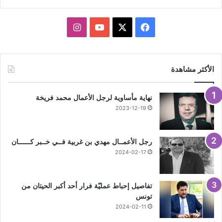
X
فيسبوك
يوتيوب
انستقرام
الأكثر مشاهدة
نهاية مأساوية لرجل الأعمال محمد فريخة
2023-12-19
رجل الأعمــال مهدي بن غربية فــي خــبر كــــــان
2024-02-17
تفاصيل إحباط عمليّة فرار أحد أكبر الحيتان من
تونس
2024-02-11