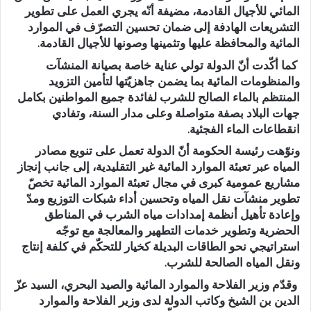
المائي للأجيال القادمة، مضيفة أنّه يجري العمل على تطوير
التشريعات الهادفة إلى ضمان تحسين التصرّف في الموارد
المائية والمحافظة عليها وتثمينها وصونها للأجيال القادمة.
كما أكّدت أنّ الدولة تولي عناية خاصة بصيانة المنشآت
والمنظومات المائية بما يضمن جاهزيّتها لتأمين التزويد
المنتظم بالماء الصالح للشرب لفائدة جميع المواطنين بكامل
جهات البلاد بصفة متواصلة وعلى مدار السنة، وتفادي
انقطاعات الماء الفجئية.
ونوّهت رئيسة الحكومة أنّ الدولة تعمل على تنويع مصادر
المياه عبر تعبئة الموارد المائية غير التقليدية، إلى جانب إنجاز
مشاريع عمومية كبرى في مجال تعبئة الموارد المائية تخصّ
تطوير منشآت نقل المياه وتحسين أداء شبكات التوزيع ومدّ
وإعادة تأهيل أنظمة إمدادات مياه الشرب في المناطق
الحضرية وتطوير خدمات التطهير والمعالجة مع توجّه
استراتيجي نحو الطاقات البديلة كخيار للتحكّم في كلفة إنتاج
ونقل المياه الصالحة للشرب.
وقدّم وزير الفلاحة والموارد المائية والصيد البحري، السيد عزّ
الدين بن الشيخ وكاتب الدولة لدى وزير الفلاحة والموارد