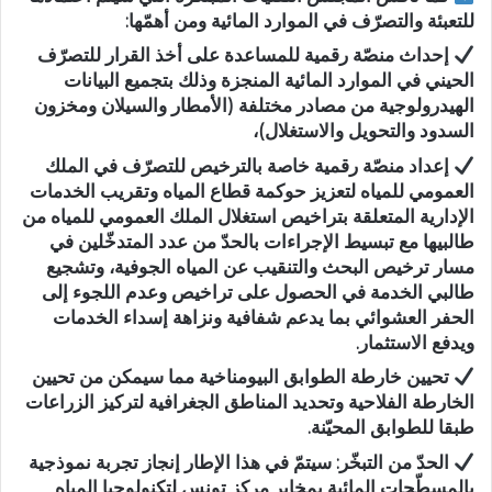
للتعبئة والتصرّف في الموارد المائية ومن أهمّها:
إحداث منصّة رقمية للمساعدة على أخذ القرار للتصرّف
الحيني في الموارد المائية المنجزة وذلك بتجميع البيانات
الهيدرولوجية من مصادر مختلفة (الأمطار والسيلان ومخزون
السدود والتحويل والاستغلال)،
إعداد منصّة رقمية خاصة بالترخيص للتصرّف في الملك
العمومي للمياه لتعزيز حوكمة قطاع المياه وتقريب الخدمات
الإدارية المتعلقة بتراخيص استغلال الملك العمومي للمياه من
طالبيها مع تبسيط الإجراءات بالحدّ من عدد المتدخّلين في
مسار ترخيص البحث والتنقيب عن المياه الجوفية، وتشجيع
طالبي الخدمة في الحصول على تراخيص وعدم اللجوء إلى
الحفر العشوائي بما يدعم شفافية ونزاهة إسداء الخدمات
ويدفع الاستثمار.
تحيين خارطة الطوابق البيومناخية مما سيمكن من تحيين
الخارطة الفلاحية وتحديد المناطق الجغرافية لتركيز الزراعات
طبقا للطوابق المحيّنة.
الحدّ من التبخّر: سيتمّ في هذا الإطار إنجاز تجربة نموذجية
بالمسطّحات المائية بمخابر مركز تونس لتكنولوجيا المياه