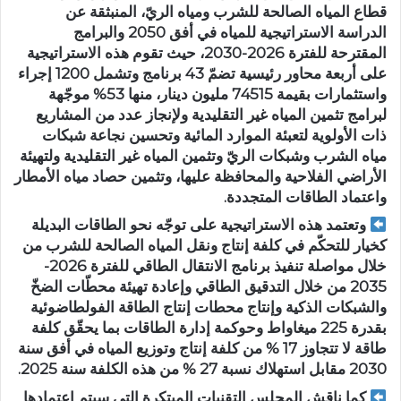
قطاع المياه الصالحة للشرب ومياه الريّ، المنبثقة عن
الدراسة الاستراتيجية للمياه في أفق 2050 والبرامج
المقترحة للفترة 2026-2030، حيث تقوم هذه الاستراتيجية
على أربعة محاور رئيسية تضمّ 43 برنامج وتشمل 1200 إجراء
واستثمارات بقيمة 74515 مليون دينار، منها 53% موجّهة
لبرامج تثمين المياه غير التقليدية ولإنجاز عدد من المشاريع
ذات الأولوية لتعبئة الموارد المائية وتحسين نجاعة شبكات
مياه الشرب وشبكات الريّ وتثمين المياه غير التقليدية ولتهيئة
الأراضي الفلاحية والمحافظة عليها، وتثمين حصاد مياه الأمطار
واعتماد الطاقات المتجددة.
وتعتمد هذه الاستراتيجية على توجّه نحو الطاقات البديلة
كخيار للتحكّم في كلفة إنتاج ونقل المياه الصالحة للشرب من
خلال مواصلة تنفيذ برنامج الانتقال الطاقي للفترة 2026-
2035 من خلال التدقيق الطاقي وإعادة تهيئة محطّات الضخّ
والشبكات الذكية وإنتاج محطات إنتاج الطاقة الفولطاضوئية
بقدرة 225 ميغاواط وحوكمة إدارة الطاقات بما يحقّق كلفة
طاقة لا تتجاوز 17 % من كلفة إنتاج وتوزيع المياه في أفق سنة
2030 مقابل استهلاك نسبة 27 % من هذه الكلفة سنة 2025.
كما ناقش المجلس التقنيات المبتكرة التي سيتم اعتمادها