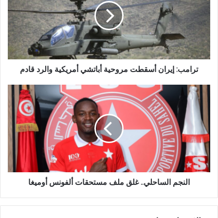
ترامب: إيران أسقطت مروحية أباتشي أمريكية والرد قادم
النجم الساحلي.. غلق ملف مستحقات ألفونس أوميغا