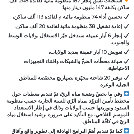
استحثاث نسق إنجاز 187 منظومة مائية لفائدة 248 ألف
ساكن بكلفة 147 مليون دينار منها:
تحسين أداء 74 منظومة مائية م لفائدة 113 ألف ساكن،
إعادة تشغيل 38 منظومة مائية لفائدة 20 ألف ساكن.
إنجاز 6 آبار عميقة ستدخل حيّز الاستغلال بولايات الوسط
والجنوب،
تعويض 10 آبار عميقة بعديد الولايات،
صيانة محطّات الضخّ والشبكات واقتناء التجهيزات
الاحتياطية،
توفير 20 شاحنة مجهّزة بصهاريج مخصّصة للمناطق
الجبلية الوعرة.
وفي ما يخصّ وضعية مياه الريّ، تمّ تقديم معطيات حول
مخطط تأمين التزوّد بمياه الرّي للسنة الجارية حسب منظومة
السدود وتوزيعها حسب الولايات وذلك في إطار الاستعداد
للموسم الفلاحي، مع التأكيد على ضرورة ترشيد استغلال مياه
الريّ في كافّة المناطق.
كما تمّ تقديم أهمّ البرامج الهادفة إلى تطوير واقع وآفاق