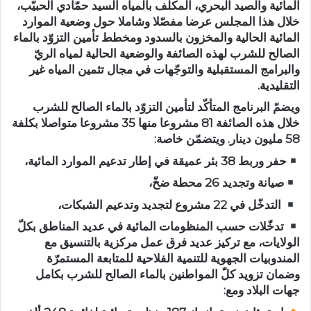
المائية والصيد البحري، المكلّف بالمياه السيد حمّادي الحبيّب،
خلال هذا المجلس عرضا مفصّلا وشاملا حول وضعية الموارد
المائية الحالية والمخزون بالسدود ومخطط تأمين التزوّد بالماء
الصالح للشرب لهذه الصائفة والوضعية الحالية لمياه الريّ
والبرامج المستقبلية والتوجّهات في مجال تثمين المياه غير
التقليدية.
ويضمّ البرنامج المتأكّد لتأمين التزوّد بالماء الصالح للشرب
خلال هذه الصائفة 81 مشروعا منها 35 مشروعا متواصلا بكلفة
58 مليون دينار. ويتضمّن خاصة:
حفر وربط 38 بئر عميقة في إطار تدعيم الموارد المائية،
صيانة وتجديد 26 محطة ضخّ،
التدخّل في 22 مشروع لتجديد وتدعيم الشبكات،
تدخّلات حسب المنظومات المائية في عديد المناطق بكلّ
الولايات، مع تركيز عديد فرق عمل مركزية بالتنسيق مع
المندوبيات الجهوية للتنمية الفلاحية للمتابعة المستمرّة
وضمان تزويد كلّ المواطنين بالماء الصالح للشرب بكامل
جهات البلاد ومع: