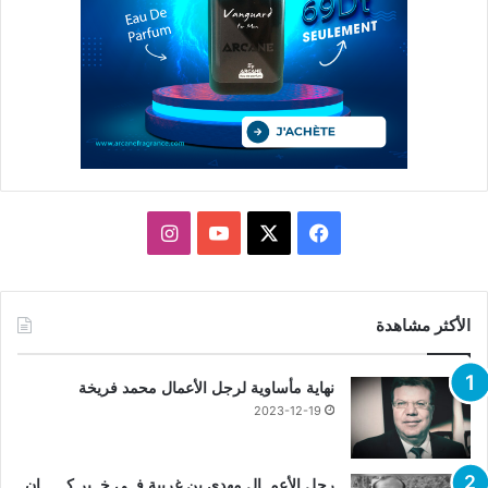
X
فيسبوك
يوتيوب
انستقرام
الأكثر مشاهدة
نهاية مأساوية لرجل الأعمال محمد فريخة
2023-12-19
رجل الأعمــال مهدي بن غربية فــي خــبر كــــــان