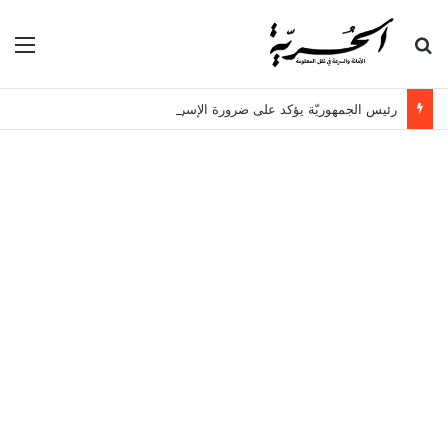
بحث عن
الق
رئيس الجمهوريّة يؤكد على ضرورة الإسراع في النظر في هـذه الملفات