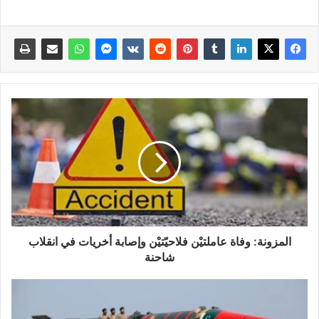
المزونة: وفاة عاملتيْن فلاحيّتيْن وإصابة أخريات في انقلاب
شاحنة