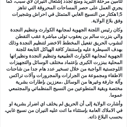
لتأمين مرحلة التبريد ومنع تجدد إشتعال النيران لاي سبب، كما
يجري العمل على حصر المساحات المحروقة التي تناهز
1,5هكتار من النسيج الغابي المتمثل في احراش وشجيرات
وفق بلاغ الولاية.
وكان رئيس اللجنة الجهوية لمجابهة الكوارث وتنظيم النجدة
والي بنزرت سالم بن يعقوب تولى مباشرة عقب التفطن
لنشوب الحريق تفعيل المخطط الاخضر لتنظيم النجدة وذلك
بهدف السيطرة عليه وإستنفار كافة الهياكل التابعة للجنة
الجهوية لمجابهة الكوارث الطبيعية وتنظيم النجدة ونظيراتها
المحلية ببنزرت الكبرى بإعتماد مختلف الوسائل والتجهيزات
اللوجستية الواجبة من خلال تسخير عدد هام جدا من شاحنات
الاطفاء ومجموعة من الجرارات والمجرورات وآلات تراكس
وآلة جارفة وغيرها من الوسائل ،معززين بإطارات بشرية
مختصة وبقية المتطوعين من النسيج المنظماتي والمجتمعي
عموما.
وأشارت الولاية إلى أن الحريق لم يخلف اي اضرار بشرية او
في الاملاك العامة بإستثناء ما اتت عليه النيران من نسيج غابي،
بحسب البلاغ ذاته.