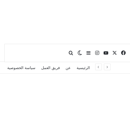
X
فيسبوك
يوتيوب
انستقرام
بحث عن
إضافة عمود جانبي
الوضع المظلم
الرئيسية
عن
فريق العمل
سياسة الخصوصية