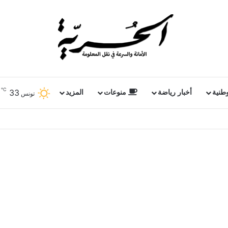
℃
33
وطنية
أخبار رياضة
منوعات
المزيد
تونس