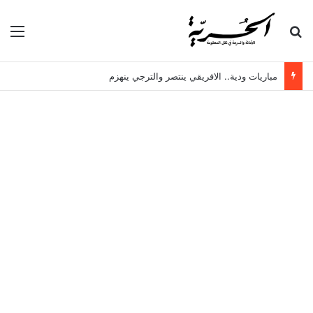
بحث عن
الق
مباريات ودية.. الافريقي ينتصر والترجي ينهزم