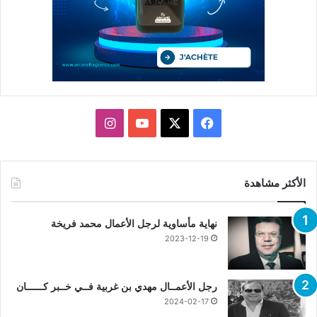
X
فيسبوك
يوتيوب
انستقرام
الأكثر مشاهدة
نهاية مأساوية لرجل الأعمال محمد فريخة
2023-12-19
رجل الأعمــال مهدي بن غربية فــي خــبر كــــــان
2024-02-17