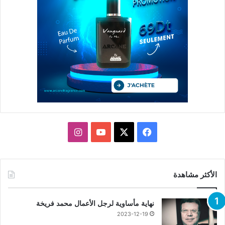
X
فيسبوك
يوتيوب
انستقرام
الأكثر مشاهدة
نهاية مأساوية لرجل الأعمال محمد فريخة
2023-12-19