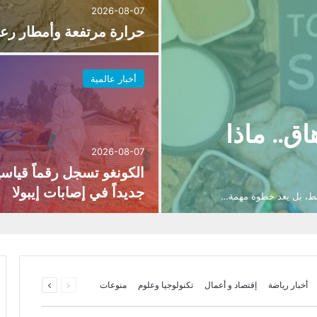
2026-08-07
حرارة مرتفعة وأمطار رعد
أخبار عالمية
ق.. ماذا
2026-08-07
الكونغو تسجل رقماً قياسيا
جديداً في إصابات إيبولا
فقط، بل يعد خطوة مهمة…
السابقة
التالية
أخبار رياضة
إقتصاد و أعمال
تكنولوجيا وعلوم
منوعات
الصفحة
الصفحة