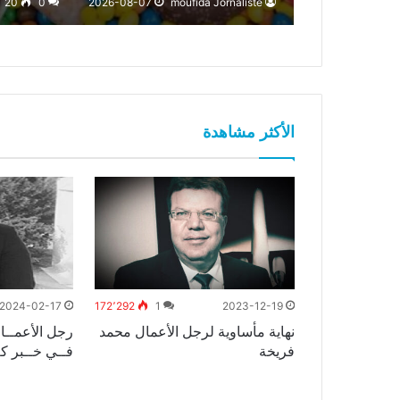
20
0
2026-08-07
moufida Jornaliste
الأكثر مشاهدة
2024-02-17
172٬292
1
2023-12-19
107٬931
3
وفتح تحقيق
نهاية مأساوية لرجل الأعمال محمد
رجل الأعمــا
الحادثة
فريخة
فــي خــبر كـ