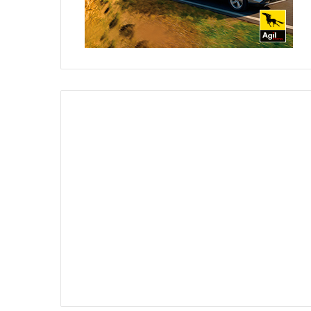
107٬931
3
2024-01-29
108٬605
1
2023-1
 الزيت: أسعار زيت الزيتون
كارثة تهز النفيضة.. وفتح تحقيق
جع لتبلغ هذا السعر
للكشف عن ملابسات الحادثة