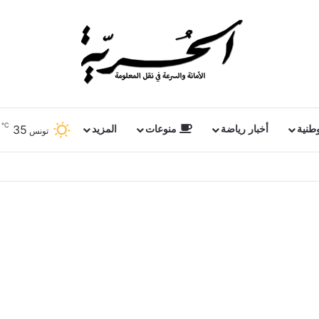
℃
35
وطنية
أخبار رياضة
منوعات
المزيد
تونس