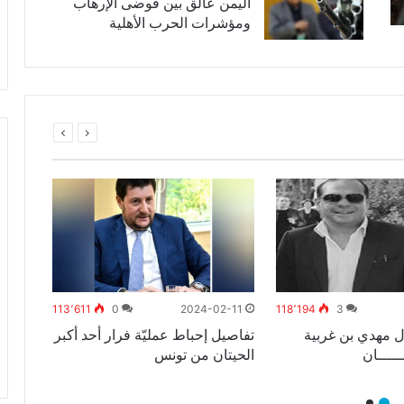
اليمن عالق بين فوضى الإرهاب
ومؤشرات الحرب الأهلية
1-20
113٬611
0
2024-02-11
118٬194
3
ل مهدي بن غربية
تفاصيل إحباط عمليّة فرار أحد أكبر
ديوان
ـــــان
الحيتان من تونس
في ترا