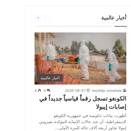
السابقة
التالية
أخبار عالمية
الصفحة
الصفحة
أخبار عالمية
4
0
2026-08-07
moufida Jornaliste
الكونغو تسجل رقماً قياسياً جديداً في
إصابات إيبولا
أظهرت ⁠بيانات حكومية ​في جمهورية الكونغو
الديمقراطية، أن ​عدد حالات الإصابة المؤكدة بفيروس
إيبولا تجاوز ‌أربعة آلاف ‌حالة للمرة الأولى…