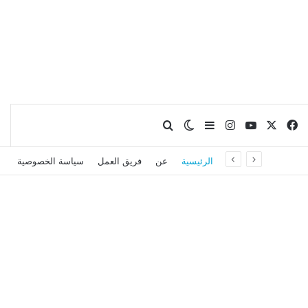
X
فيسبوك
يوتيوب
انستقرام
بحث عن
إضافة عمود جانبي
الوضع المظلم
الرئيسية
عن
فريق العمل
سياسة الخصوصية