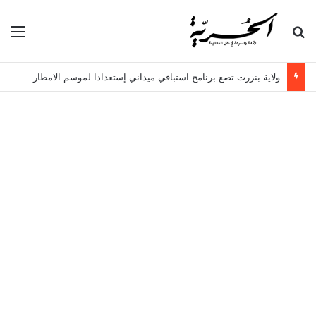
بحث عن
الق
ولاية بنزرت تضع برنامج استباقي ميداني إستعدادا لموسم الامطار