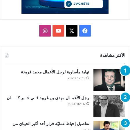
X
فيسبوك
يوتيوب
انستقرام
الأكثر مشاهدة
نهاية مأساوية لرجل الأعمال محمد فريخة
2023-12-19
رجل الأعمــال مهدي بن غربية فــي خــبر كــــــان
2024-02-17
تفاصيل إحباط عمليّة فرار أحد أكبر الحيتان من
تونس