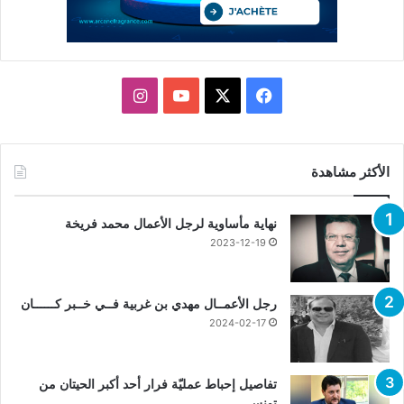
X
فيسبوك
يوتيوب
انستقرام
الأكثر مشاهدة
نهاية مأساوية لرجل الأعمال محمد فريخة
2023-12-19
رجل الأعمــال مهدي بن غربية فــي خــبر كــــــان
2024-02-17
تفاصيل إحباط عمليّة فرار أحد أكبر الحيتان من
تونس