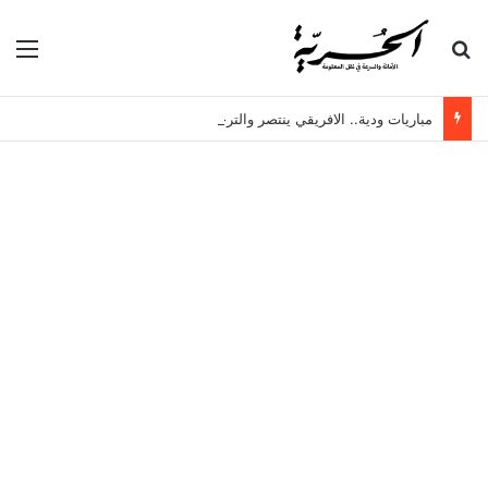
بحث عن
الق
مباريات ودية.. الافريقي ينتصر والترجي ينهزم