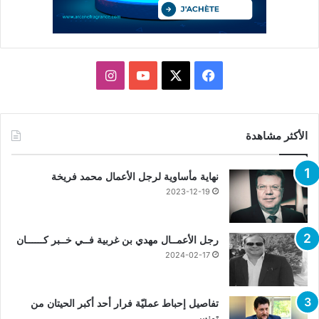
X
فيسبوك
يوتيوب
انستقرام
الأكثر مشاهدة
نهاية مأساوية لرجل الأعمال محمد فريخة
2023-12-19
رجل الأعمــال مهدي بن غربية فــي خــبر كــــــان
2024-02-17
تفاصيل إحباط عمليّة فرار أحد أكبر الحيتان من
تونس