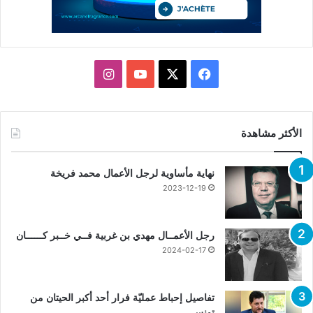
X
فيسبوك
يوتيوب
انستقرام
الأكثر مشاهدة
نهاية مأساوية لرجل الأعمال محمد فريخة
2023-12-19
رجل الأعمــال مهدي بن غربية فــي خــبر كــــــان
2024-02-17
تفاصيل إحباط عمليّة فرار أحد أكبر الحيتان من
تونس