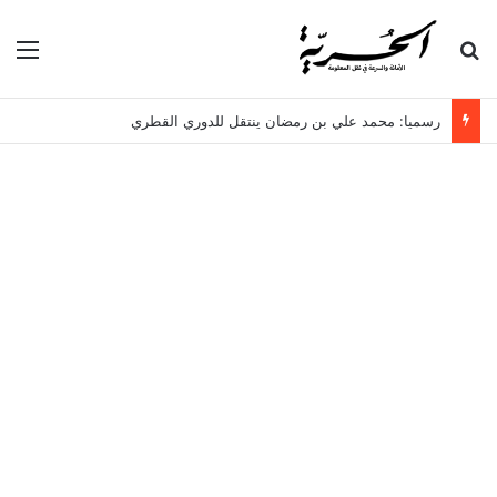
بحث عن
الق
رسميا: محمد علي بن رمضان ينتقل للدوري القطري