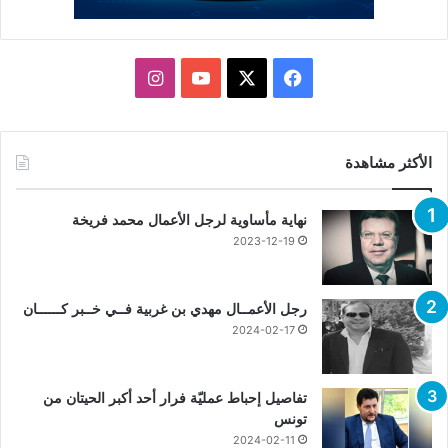
X
فيسبوك
يوتيوب
انستقرام
الأكثر مشاهدة
نهاية مأساوية لرجل الأعمال محمد فريخة
2023-12-19
رجل الأعمــال مهدي بن غربية فــي خــبر كــــــان
2024-02-17
تفاصيل إحباط عمليّة فرار أحد أكبر الحيتان من
تونس
2024-02-11