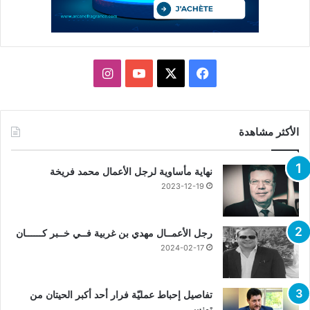
X
فيسبوك
يوتيوب
انستقرام
الأكثر مشاهدة
نهاية مأساوية لرجل الأعمال محمد فريخة
2023-12-19
رجل الأعمــال مهدي بن غربية فــي خــبر كــــــان
2024-02-17
تفاصيل إحباط عمليّة فرار أحد أكبر الحيتان من
تونس