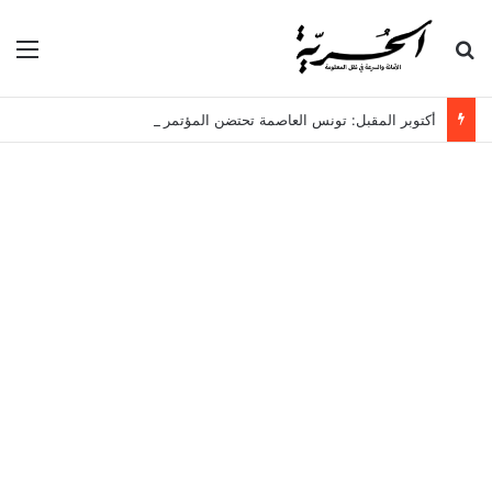
بحث عن
الق
أكتوبر المقبل: تونس العاصمة تحتضن المؤتمر الدولي الثامن للتغذية