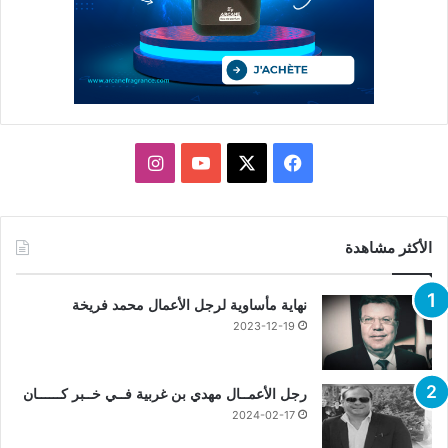
X
فيسبوك
يوتيوب
انستقرام
الأكثر مشاهدة
نهاية مأساوية لرجل الأعمال محمد فريخة
2023-12-19
رجل الأعمــال مهدي بن غربية فــي خــبر كــــــان
2024-02-17