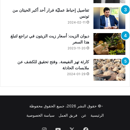
تفاصيل إحباط عمليّة فرار أحد أكبر الحيتان من
تونس
2024-02-11
ديوان الزيت: أسعار زيت الزيتون في تراجع لتبلغ
هذا السعر
2023-11-20
كارثة تهز النفيضة.. وفتح تحقيق للكشف عن
ملابسات الحادثة
2024-01-29
-© حقوق النشر 2026، جميع الحقوق محفوظة
الرئيسية
عن
فريق العمل
سياسة الخصوصية
فيسبوك
X
يوتيوب
انستقرام