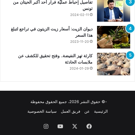
تفاصيل إحباط عمليّة فرار أحد أكبر الحيتان من
تونس
2024-02-11
ديوان الزيت: أسعار زيت الزيتون في تراجع لتبلغ
هذا السعر
2023-11-20
كارثة تهز النفيضة.. وفتح تحقيق للكشف عن
ملابسات الحادثة
2024-01-29
-© حقوق النشر 2026، جميع الحقوق محفوظة
الرئيسية
عن
فريق العمل
سياسة الخصوصية
فيسبوك
X
يوتيوب
انستقرام