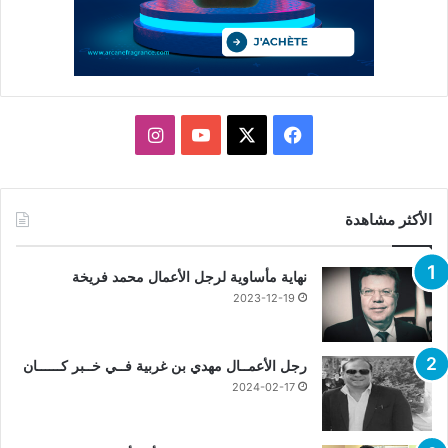
X
فيسبوك
يوتيوب
انستقرام
الأكثر مشاهدة
نهاية مأساوية لرجل الأعمال محمد فريخة
2023-12-19
رجل الأعمــال مهدي بن غربية فــي خــبر كــــــان
2024-02-17