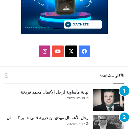
X
فيسبوك
يوتيوب
انستقرام
الأكثر مشاهدة
نهاية مأساوية لرجل الأعمال محمد فريخة
2023-12-19
رجل الأعمــال مهدي بن غربية فــي خــبر كــــــان
2024-02-17