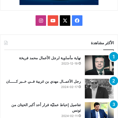
X
فيسبوك
يوتيوب
انستقرام
الأكثر مشاهدة
نهاية مأساوية لرجل الأعمال محمد فريخة
2023-12-19
رجل الأعمــال مهدي بن غربية فــي خــبر كــــــان
2024-02-17
تفاصيل إحباط عمليّة فرار أحد أكبر الحيتان من
تونس
2024-02-11