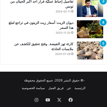
تفاصيل إحباط عمليّة فرار أحد أكبر الحيتان من
تونس
2024-02-11
ديوان الزيت: أسعار زيت الزيتون في تراجع لتبلغ
هذا السعر
2023-11-20
كارثة تهز النفيضة.. وفتح تحقيق للكشف عن
ملابسات الحادثة
2024-01-29
-© حقوق النشر 2026، جميع الحقوق محفوظة
الرئيسية
عن
فريق العمل
سياسة الخصوصية
فيسبوك
X
يوتيوب
انستقرام