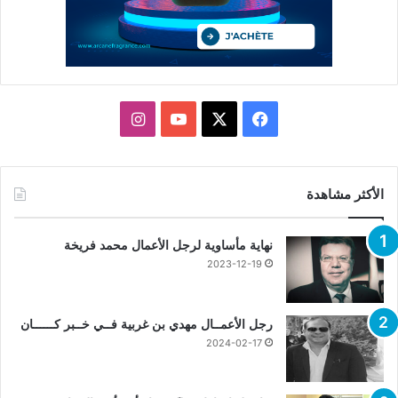
X
فيسبوك
يوتيوب
انستقرام
الأكثر مشاهدة
نهاية مأساوية لرجل الأعمال محمد فريخة
2023-12-19
رجل الأعمــال مهدي بن غربية فــي خــبر كــــــان
2024-02-17