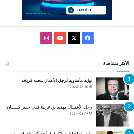
X
فيسبوك
يوتيوب
انستقرام
الأكثر مشاهدة
نهاية مأساوية لرجل الأعمال محمد فريخة
2023-12-19
رجل الأعمــال مهدي بن غربية فــي خــبر كــــــان
2024-02-17
تفاصيل إحباط عمليّة فرار أحد أكبر الحيتان من