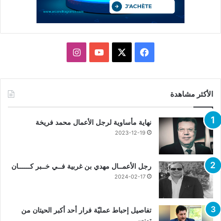
X
فيسبوك
يوتيوب
انستقرام
الأكثر مشاهدة
نهاية مأساوية لرجل الأعمال محمد فريخة
2023-12-19
رجل الأعمــال مهدي بن غربية فــي خــبر كــــــان
2024-02-17
تفاصيل إحباط عمليّة فرار أحد أكبر الحيتان من
تونس