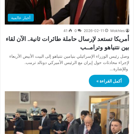
أخبار عالمية
41
0
2026-02-11
Mokhles
أمريكا تستعد لإرسال حاملة طائرات ثانية.. الآن لقاء
بين نتنياهو وترامــب
وصل رئيس الوزراء الإسرائيلي بنيامين نتنياهو إلى البيت الأبيض الأربعاء
لإجراء محادثات حول إيران مع الرئيس الأميركي دونالد ترمب.
وللإشارة…
أكمل القراءة »