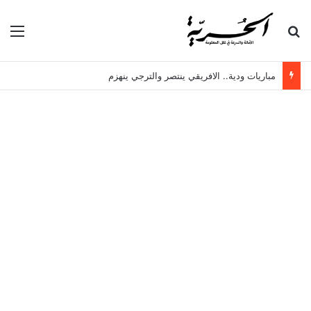
بحث عن
الق
مباريات ودية.. الافريقي ينتصر والترجي ينهزم