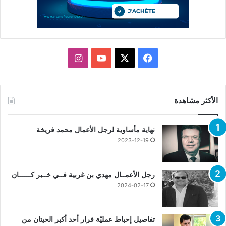
X
فيسبوك
يوتيوب
انستقرام
الأكثر مشاهدة
نهاية مأساوية لرجل الأعمال محمد فريخة
2023-12-19
رجل الأعمــال مهدي بن غربية فــي خــبر كــــــان
2024-02-17
تفاصيل إحباط عمليّة فرار أحد أكبر الحيتان من