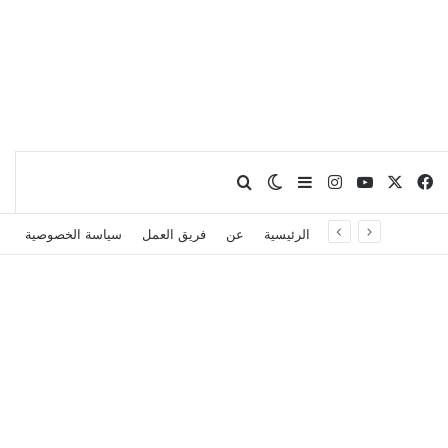
X
فيسبوك
يوتيوب
انستقرام
بحث عن
إضافة عمود جانبي
الوضع المظلم
الرئيسية
عن
فريق العمل
سياسة الخصوصية