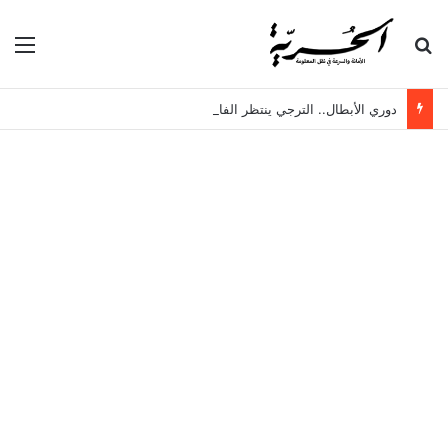
بحث عن
الق
دوري الأبطال.. الترجي ينتظر الفائز من السويحلي الليبي وبطل الزنجبار