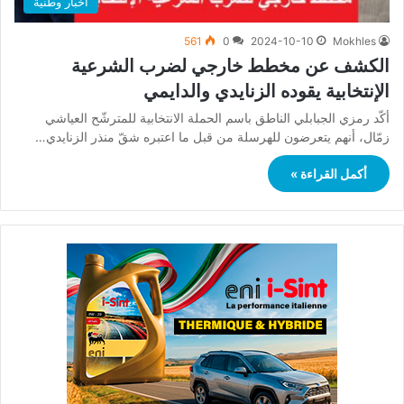
أخبار وطنية
561
0
2024-10-10
Mokhles
الكشف عن مخطط خارجي لضرب الشرعية
الإنتخابية يقوده الزنايدي والدايمي
أكّد رمزي الجبابلي الناطق باسم الحملة الانتخابية للمترشّح العياشي
زمّال، أنهم يتعرضون للهرسلة من قبل ما اعتبره شقّ منذر الزنايدي…
أكمل القراءة »