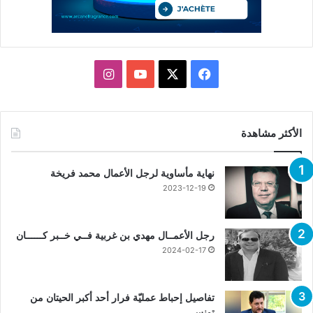
X
فيسبوك
يوتيوب
انستقرام
الأكثر مشاهدة
نهاية مأساوية لرجل الأعمال محمد فريخة
2023-12-19
رجل الأعمــال مهدي بن غربية فــي خــبر كــــــان
2024-02-17
تفاصيل إحباط عمليّة فرار أحد أكبر الحيتان من
تونس