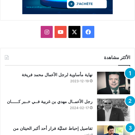
X
فيسبوك
يوتيوب
انستقرام
الأكثر مشاهدة
نهاية مأساوية لرجل الأعمال محمد فريخة
2023-12-19
رجل الأعمــال مهدي بن غربية فــي خــبر كــــــان
2024-02-17
تفاصيل إحباط عمليّة فرار أحد أكبر الحيتان من
تونس