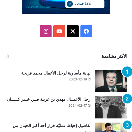
X
فيسبوك
يوتيوب
انستقرام
الأكثر مشاهدة
نهاية مأساوية لرجل الأعمال محمد فريخة
2023-12-19
رجل الأعمــال مهدي بن غربية فــي خــبر كــــــان
2024-02-17
تفاصيل إحباط عمليّة فرار أحد أكبر الحيتان من
تونس