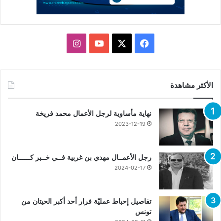
X
فيسبوك
يوتيوب
انستقرام
الأكثر مشاهدة
نهاية مأساوية لرجل الأعمال محمد فريخة
2023-12-19
رجل الأعمــال مهدي بن غربية فــي خــبر كــــــان
2024-02-17
تفاصيل إحباط عمليّة فرار أحد أكبر الحيتان من
تونس