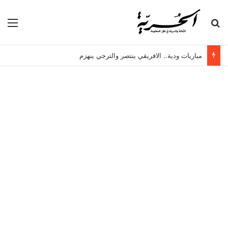
بحث عن
الق
مباريات ودية.. الافريقي ينتصر والترجي ينهزم