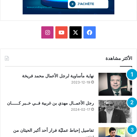
X
فيسبوك
يوتيوب
انستقرام
الأكثر مشاهدة
نهاية مأساوية لرجل الأعمال محمد فريخة
2023-12-19
رجل الأعمــال مهدي بن غربية فــي خــبر كــــــان
2024-02-17
تفاصيل إحباط عمليّة فرار أحد أكبر الحيتان من
تونس