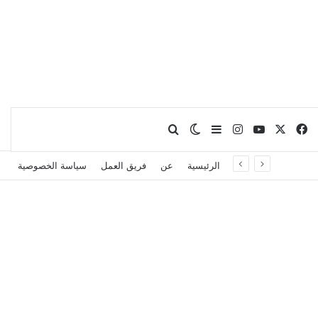
X
فيسبوك
يوتيوب
انستقرام
بحث عن
إضافة عمود جانبي
الوضع المظلم
الرئيسية
عن
فريق العمل
سياسة الخصوصية