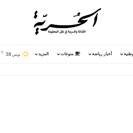
℃
38
وطنية
أخبار رياضة
منوعات
المزيد
تونس