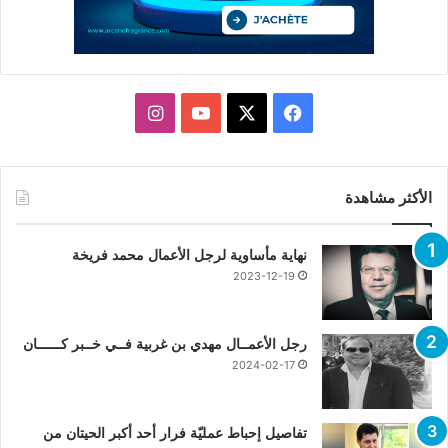
X
فيسبوك
يوتيوب
انستقرام
الأكثر مشاهدة
نهاية مأساوية لرجل الأعمال محمد فريخة
2023-12-19
رجل الأعمــال مهدي بن غربية فــي خــبر كــــــان
2024-02-17
تفاصيل إحباط عمليّة فرار أحد أكبر الحيتان من