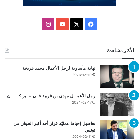
X
فيسبوك
يوتيوب
انستقرام
الأكثر مشاهدة
نهاية مأساوية لرجل الأعمال محمد فريخة
2023-12-19
رجل الأعمــال مهدي بن غربية فــي خــبر كــــــان
2024-02-17
تفاصيل إحباط عمليّة فرار أحد أكبر الحيتان من
تونس
2024-02-11