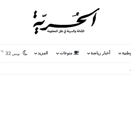
℃
32
وطنية
أخبار رياضة
منوعات
المزيد
تونس
ر