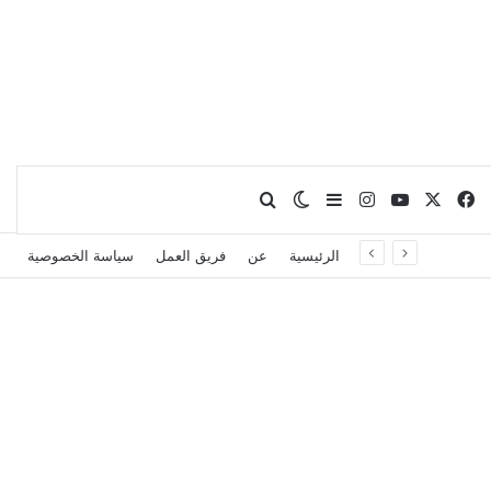
X
فيسبوك
يوتيوب
انستقرام
بحث عن
إضافة عمود جانبي
الوضع المظلم
الرئيسية
عن
فريق العمل
سياسة الخصوصية