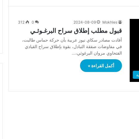
312
0
2024-08-09
Mokhles
قبول مطلب إطلاق سراح البرغـوثـي
أفادت مصادر سكاي نيوز عربية بأن حركة حماس طالبت،
في مفاوضات صفقة التبادل، بقوة بإطلاق سراح القيادي
الفتحاوي مروان البرغوثي،…
أكمل القراءة »
ة