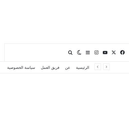
X
فيسبوك
يوتيوب
انستقرام
بحث عن
إضافة عمود جانبي
الوضع المظلم
الرئيسية
عن
فريق العمل
سياسة الخصوصية