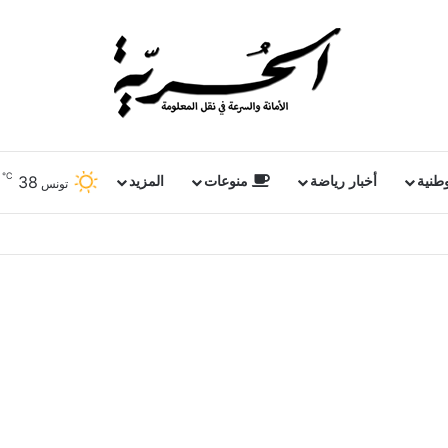
℃
38
وطنية
أخبار رياضة
منوعات
المزيد
تونس