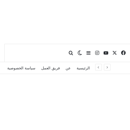
X
فيسبوك
يوتيوب
انستقرام
بحث عن
إضافة عمود جانبي
الوضع المظلم
الرئيسية
عن
فريق العمل
سياسة الخصوصية