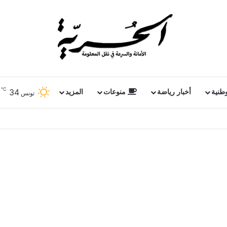
℃
34
وطنية
أخبار رياضة
منوعات
المزيد
تونس
عودية وباكستان