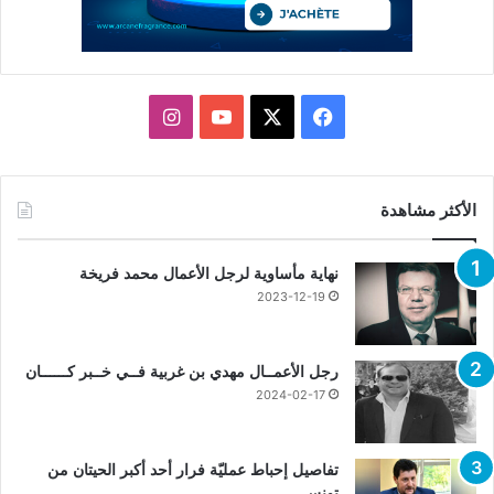
X
فيسبوك
يوتيوب
انستقرام
الأكثر مشاهدة
نهاية مأساوية لرجل الأعمال محمد فريخة
2023-12-19
رجل الأعمــال مهدي بن غربية فــي خــبر كــــــان
2024-02-17
تفاصيل إحباط عمليّة فرار أحد أكبر الحيتان من
تونس