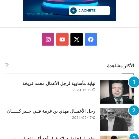
X
فيسبوك
يوتيوب
انستقرام
الأكثر مشاهدة
نهاية مأساوية لرجل الأعمال محمد فريخة
2023-12-19
رجل الأعمــال مهدي بن غربية فــي خــبر كــــــان
2024-02-17
تفاصيل إحباط عمليّة فرار أحد أكبر الحيتان من