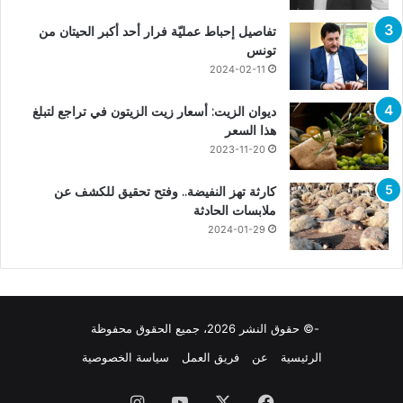
تفاصيل إحباط عمليّة فرار أحد أكبر الحيتان من
تونس
2024-02-11
ديوان الزيت: أسعار زيت الزيتون في تراجع لتبلغ
هذا السعر
2023-11-20
كارثة تهز النفيضة.. وفتح تحقيق للكشف عن
ملابسات الحادثة
2024-01-29
-© حقوق النشر 2026، جميع الحقوق محفوظة
الرئيسية
عن
فريق العمل
سياسة الخصوصية
فيسبوك
X
يوتيوب
انستقرام