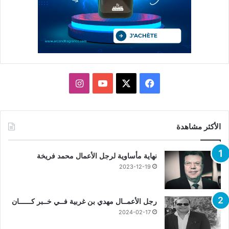
X
فيسبوك
يوتيوب
انستقرام
الأكثر مشاهدة
نهاية مأساوية لرجل الأعمال محمد فريخة
2023-12-19
رجل الأعمــال مهدي بن غربية فــي خــبر كــــــان
2024-02-17