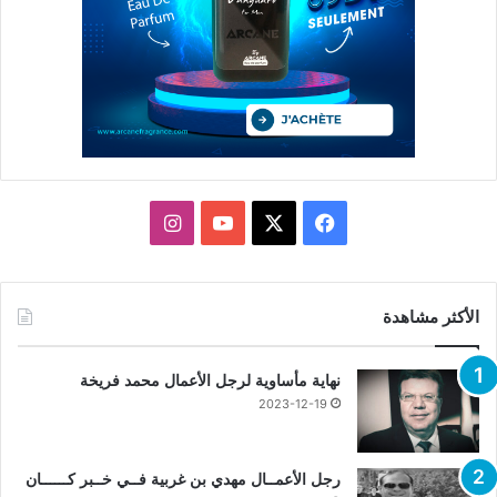
X
فيسبوك
يوتيوب
انستقرام
الأكثر مشاهدة
نهاية مأساوية لرجل الأعمال محمد فريخة
2023-12-19
رجل الأعمــال مهدي بن غربية فــي خــبر كــــــان