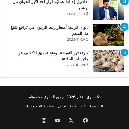
تفاصيل إحباط عمليّة فرار أحد أكبر الحيتان من
تونس
2024-02-11
ديوان الزيت: أسعار زيت الزيتون في تراجع لتبلغ
هذا السعر
2023-11-20
كارثة تهز النفيضة.. وفتح تحقيق للكشف عن
ملابسات الحادثة
2024-01-29
-© حقوق النشر 2026، جميع الحقوق محفوظة
الرئيسية
عن
فريق العمل
سياسة الخصوصية
فيسبوك
X
يوتيوب
انستقرام