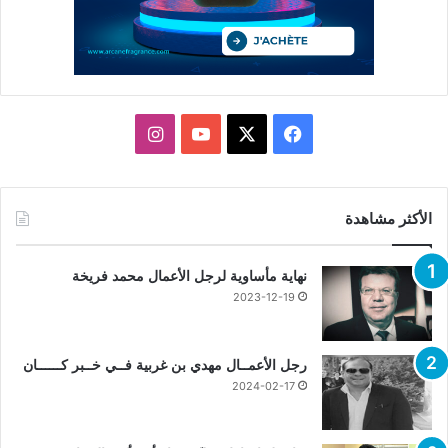
X
فيسبوك
يوتيوب
انستقرام
الأكثر مشاهدة
نهاية مأساوية لرجل الأعمال محمد فريخة
2023-12-19
رجل الأعمــال مهدي بن غربية فــي خــبر كــــــان
2024-02-17