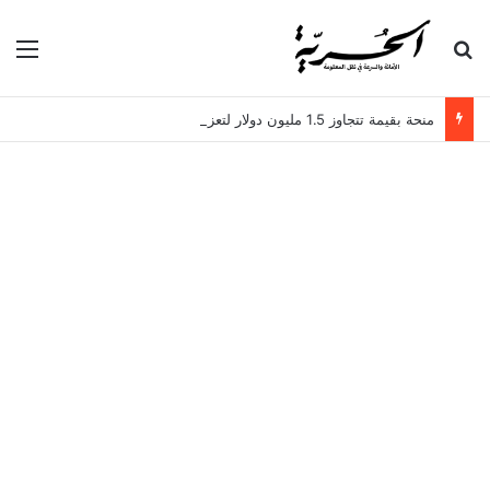
بحث عن
الق
منحة بقيمة تتجاوز 1.5 مليون دولار لتعزيز الدبلوماسية التجارية في تونس!