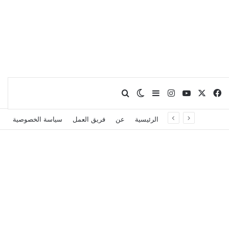
X
فيسبوك
يوتيوب
انستقرام
بحث عن
إضافة عمود جانبي
الوضع المظلم
الرئيسية
عن
فريق العمل
سياسة الخصوصية