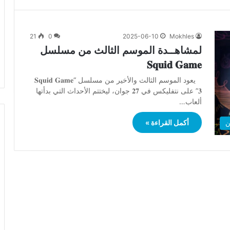
21
0
2025-06-10
Mokhles
لمشاهــدة الموسم الثالث من مسلسل
𝐒𝐪𝐮𝐢𝐝 𝐆𝐚𝐦𝐞
يعود الموسم الثالث والأخير من مسلسل “𝐒𝐪𝐮𝐢𝐝 𝐆𝐚𝐦𝐞
𝟑” على نتفليكس في 𝟐𝟕 جوان، ليختتم الأحداث التي بدأتها
ألعاب…
أكمل القراءة »
ن