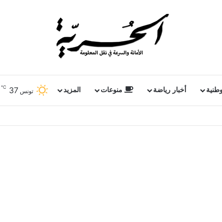
℃
37
وطنية
أخبار رياضة
منوعات
المزيد
تونس