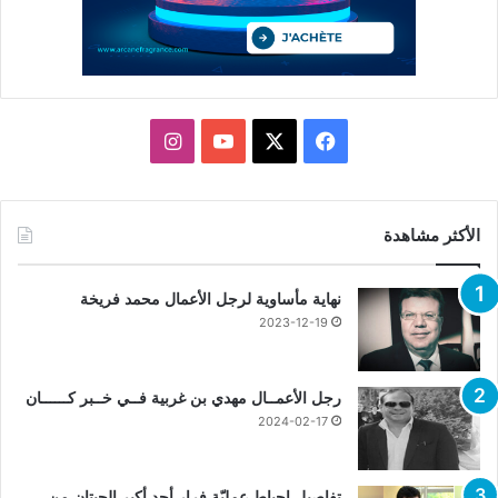
X
فيسبوك
يوتيوب
انستقرام
الأكثر مشاهدة
نهاية مأساوية لرجل الأعمال محمد فريخة
2023-12-19
رجل الأعمــال مهدي بن غربية فــي خــبر كــــــان
2024-02-17
تفاصيل إحباط عمليّة فرار أحد أكبر الحيتان من