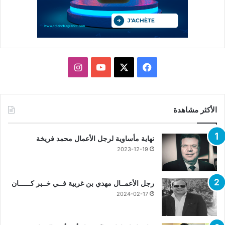
X
فيسبوك
يوتيوب
انستقرام
الأكثر مشاهدة
نهاية مأساوية لرجل الأعمال محمد فريخة
2023-12-19
رجل الأعمــال مهدي بن غربية فــي خــبر كــــــان
2024-02-17