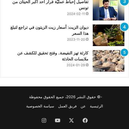
تفاصيل إحباط عمليّة فرار أحد أكبر الحيتان من
تونس
2024-02-11
ديوان الزيت: أسعار زيت الزيتون في تراجع لتبلغ
هذا السعر
2023-11-20
كارثة تهز النفيضة.. وفتح تحقيق للكشف عن
ملابسات الحادثة
2024-01-29
-© حقوق النشر 2026، جميع الحقوق محفوظة
الرئيسية
عن
فريق العمل
سياسة الخصوصية
فيسبوك
X
يوتيوب
انستقرام