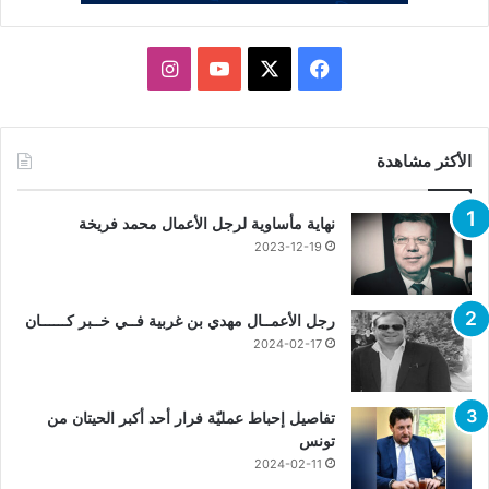
X
فيسبوك
يوتيوب
انستقرام
الأكثر مشاهدة
نهاية مأساوية لرجل الأعمال محمد فريخة
2023-12-19
رجل الأعمــال مهدي بن غربية فــي خــبر كــــــان
2024-02-17
تفاصيل إحباط عمليّة فرار أحد أكبر الحيتان من
تونس
2024-02-11