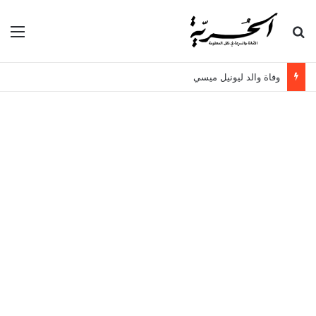
بحث عن
الق
وفاة والد ليونيل ميسي