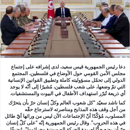
دعا رئيس الجمهورية قيس سعيد، لدى إشرافه على إجتماع
مجلس الأمن القومي حول الأوضاع في فلسطين، المجتمع
الدولي إلى تحمّل مسؤوليته كاملة وتطبيق القوانين الإنسانية
التي تمّ وضعها، على شعب فلسطين، مُشيرًا إلى أنّه لا يوجد
أي ذريعة تُبرّر استهداف الأطفال في البيوت والمستشفيات.
كما ناشد سعيّد “كل شعوب العالم وكلّ إنسان حرّ بأن يتحرّك
من أجل وقف هذه المذابح ومناصرته لاسترجاع حقّه
المسلوب، مُؤكّدًا أنّ الإجتماعات الآن ليس من ورائها أيّ طائل
في هذه الحروب”. وقال رئيس الجمهورية إنّه “على كلّ إنسان
حرّ أن يضع حدًّا لعربدة الحركة الصهيونية وجرائمها”، مُضيفًا