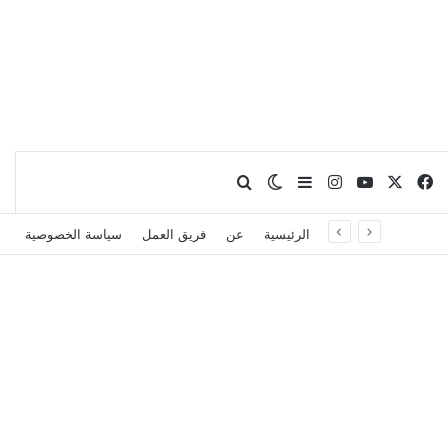
X
فيسبوك
يوتيوب
انستقرام
بحث عن
إضافة عمود جانبي
الوضع المظلم
الرئيسية
عن
فريق العمل
سياسة الخصوصية