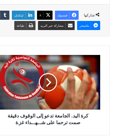
شاركها
فيسبوك
X
لينكدإن
ماسنجر
مشاركة عبر البريد
طباعة
كرة اليد.. الجامعة تدعو إلى الوقوف دقيقة
صمت ترحما على شـ.ـهـ.ـداء غز.ة