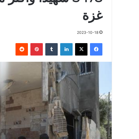
غزة
2023-10-18
فيسبوك
X
لينكدإن
بينتيريست