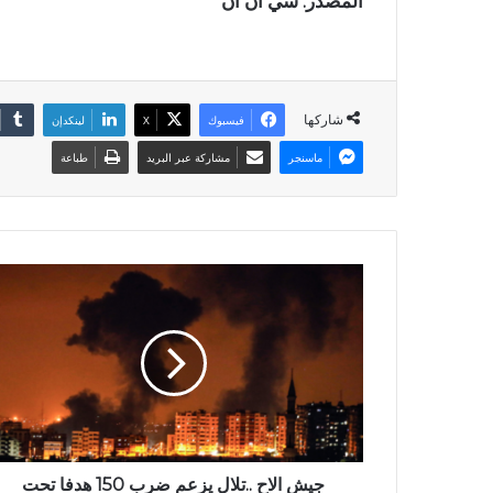
المصدر: سي آن آن
شاركها
فيسبوك
X
لينكدإن
ماسنجر
مشاركة عبر البريد
طباعة
جيش الاح ..تلال يزعم ضرب 150 هدفا تحت