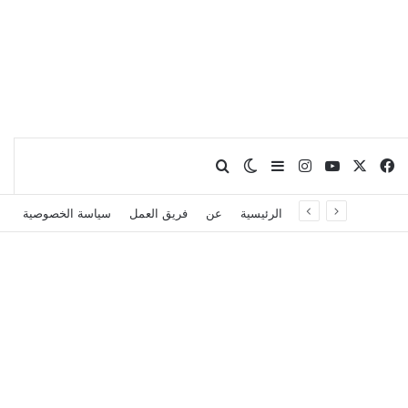
X
فيسبوك
يوتيوب
انستقرام
بحث عن
إضافة عمود جانبي
الوضع المظلم
الرئيسية
عن
فريق العمل
سياسة الخصوصية