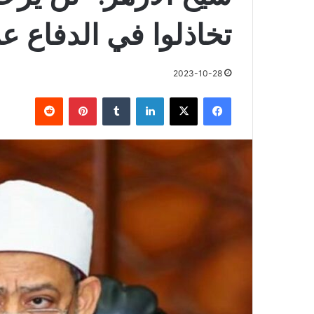
تخاذلوا في الدفاع ع
2023-10-28
فيسبوك
X
لينكدإن
بينتيريست