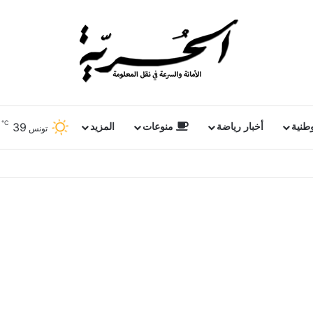
℃
39
وطنية
أخبار رياضة
منوعات
المزيد
تونس