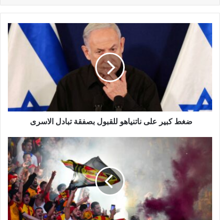
ضغط كبير على ناتنياهو للقبول بصفقة تبادل الاسرى